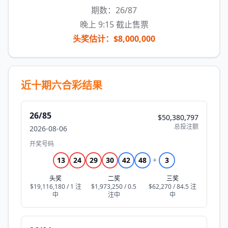
期数：26/87
晚上 9:15 截止售票
头奖估计：$8,000,000
近十期六合彩结果
26/85
$50,380,797
总投注额
2026-08-06
开奖号码
13
24
29
30
42
48
+
3
头奖
二奖
三奖
$19,116,180 / 1
$1,973,250 / 0.5
$62,270 / 84.5