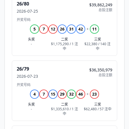
26/80
$39,862,249
总投注额
2026-07-25
开奖号码
5
7
12
26
31
42
+
11
头奖
二奖
三奖
-
$1,175,290 / 1
$22,380 / 140
26/79
$36,350,979
总投注额
2026-07-23
开奖号码
4
7
15
29
32
46
+
23
头奖
二奖
三奖
-
$1,335,610 / 1
$62,480 / 57